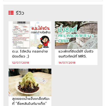
รีวิว
ต.ม. ไต้หวัน กรอกง่าย
แวะพักที่ซิดนีย์!! นั่งชิว
นิดเดียว ;)
ชมทิวทัศน์ที่ MRS.
MACQUARIE’S CHAIR
12/07/2018
14/07/2018
สุดยอดน้ำแข็งเกล็ดหิมะ
ที่ “ซื่อหลินไนท์มาเก็ต”