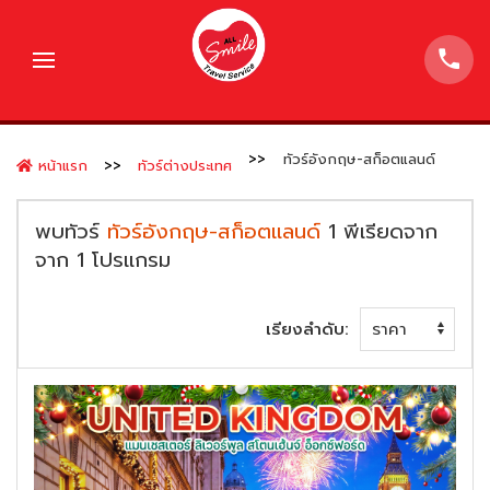
ทัวร์อังกฤษ-สก็อตแลนด์
หน้าแรก
ทัวร์ต่างประเทศ
พบทัวร์
ทัวร์อังกฤษ-สก็อตแลนด์
1
พีเรียดจาก
จาก
1
โปรแกรม
เรียงลำดับ: