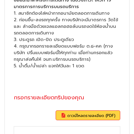
ข้อแนะนำสำหรับการเดินทาง ในช่วงภาวะ โควิท 19
มาตรการการบริการบนรถบริการ
1. สมาชิกต้องใส่หน้ากากอนามัยตลอดการเดินทาง
2. ก่อนขึ้น-ลงรถทุกครั้ง ทางบริษัทจะมีมาตรการ วัดไข้
และ ล้างมือด้วยเจลแอลกอฮอล์บนรถงดใช้ห้องน้ำบน
รถตลอดการเดินทาง
3. ประตูรถ เปิด-ปิด ประตูเดียว
4. กรุณากรอกรายละเอียดแบบฟอร์ม ต.๘-คค (ทาง
บริษัท ปริ้นแบบฟอร์มนี้ให้ทุกท่าน เมื่อท่านกรอกแล้ว
กรุณาส่งคืนให้ จนท.บริการบนรถบริการ)
5. น้ำดื่ม/น้ำเปล่า แจกให้วันละ 1 ขวด
กรอกรายละเอียดทริปของคุณ
ดาวน์โหลดรายละเอียด (PDF)