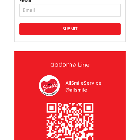
Email
SUBMIT
ติดต่อทาง Line
AllSmileService
@allsmile