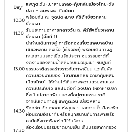
แพภูตะวัน-เขาสามเกลอ-กุ้ยหลินเมืองไทย-วัง
Day1
ปลา – ชมพระอาทิตย์ตก
พร้อมกัน ณ จุดนัดหมาย
คีรี
@เชี่ยวหลาน
10.30
รีสอร์ท
รับประทานอาหารกลางวัน ณ คีรี@เชี่ยวหลาน
11.30
รีสอร์ท (มื้อที่ 1)
นำท่านเดินทางสู่
ท่าเรือท่องเที่ยวเทศบาลบ้าน
เชี่ยวหลาน
ลงเรือ (เรือจอย) พร้อมเดินทางสู่
ทะเลสาบมรกตเขื่อนรัชประภา ชมธรรมชาติที่
งดงามของสายน้ำสลับกับแนวขุนเขา หินปูนที่
13.00
ธรรมชาติสรรสร้างราวกับภาพเขียน แวะสัมผัส
ความสวยงามของ
“เขาสามเกลอ ฉายากุ้ยหลิน
เมืองไทย”
ให้ท่านได้เก็บภาพความสวยงามและ
ความประทับใจ และไปต่อที่
วังปลา
ให้อาหารปลา
ซึ่งเป็นปลาตะเพียนแดงที่อยู่ตามธรรมชาติ
จากนั้นเดินทางสู่
แพภูตะวัน เชี่ยวหลาน
รีสอร์ท
อ้อมกอดแห่งขุนเขา และสายน้ำ อิสระพัก
14.30
ผ่อนตามอัธยาศัยหรือสนุกสนานกับการพายเรือ
คายัคซึ่งทางรีสอร์ทมีไว้บริการ
ล่องเรือชมธรรมชาติยามเย็น เก็บบรรยากาศช่วง
17.30