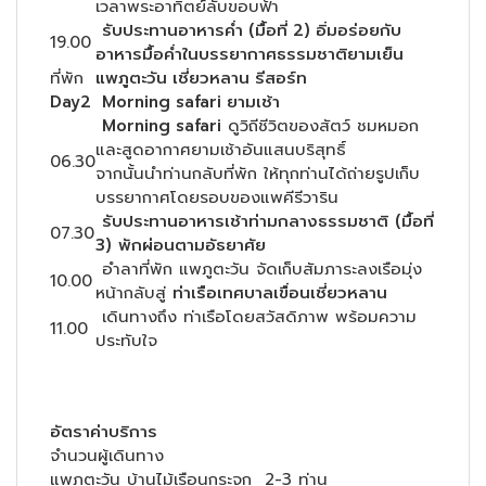
เวลาพระอาทิตย์ลับขอบฟ้า
รับประทานอาหารค่ำ (มื้อที่ 2) อิ่มอร่อยกับ
19.00
อาหารมื้อค่ำในบรรยากาศธรรมชาติยามเย็น
ที่พัก
แพภูตะวัน เชี่ยวหลาน รีสอร์ท
Day2
Morning safari ยามเช้า
Morning safari
ดูวิถีชีวิตของสัตว์ ชมหมอก
และสูดอากาศยามเช้าอันแสนบริสุทธิ์
06.30
จากนั้นนำท่านกลับที่พัก ให้ทุกท่านได้ถ่ายรูปเก็บ
บรรยากาศโดยรอบของแพคีรีวาริน
รับประทานอาหารเช้าท่ามกลางธรรมชาติ
(มื้อที่
07.30
3)
พักผ่อนตามอัธยาศัย
อำลาที่พัก แพภูตะวัน จัดเก็บสัมภาระลงเรือมุ่ง
10.00
หน้ากลับสู่
ท่าเรือเทศบาลเขื่อนเชี่ยวหลาน
เดินทางถึง ท่าเรือโดยสวัสดิภาพ พร้อมความ
11.00
ประทับใจ
อัตราค่าบริการ
จำนวนผู้เดินทาง
แพภูตะวัน บ้านไม้เรือนกระจก 2-3 ท่าน