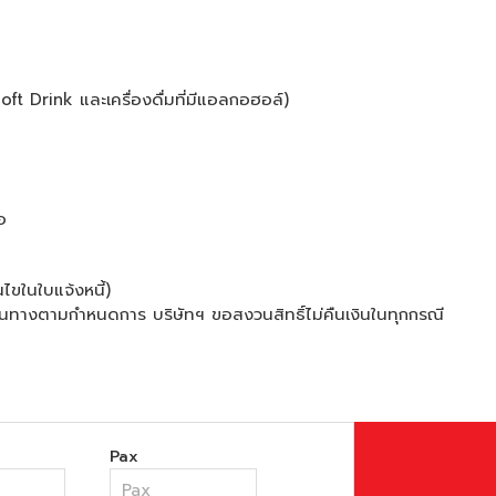
oft Drink และเครื่องดื่มที่มีแอลกอฮอล์)
อ
ไขในใบแจ้งหนี้)
เดินทางตามกำหนดการ บริษัทฯ ขอสงวนสิทธิ์ไม่คืนเงินในทุกกรณี
Pax